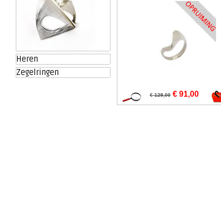
Heren
Zegelringen
€ 91,00
€ 129,00
Taps lopende
structuurring